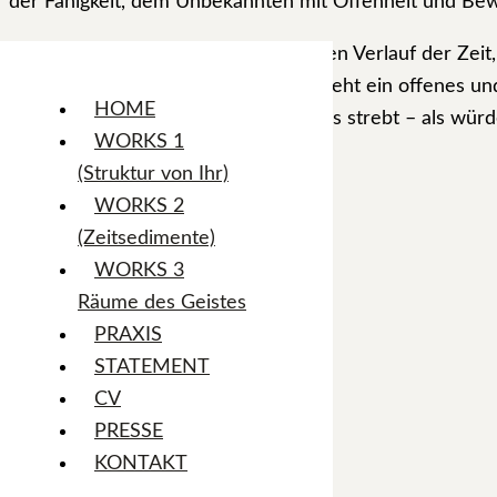
der Fähigkeit, dem Unbekannten mit Offenheit und Bew
Das Werk thematisiert nicht allein den Verlauf der Zei
Verdichtung von Farbschichten entsteht ein offenes und 
HOME
Ordnung, Bewusstheit und Erkenntnis strebt – als würd
WORKS 1
Technik:
Acryl auf Leinwand
(Struktur von Ihr)
Werknummer:
WORKS 2
Größe:
120 x 160cm
(Zeitsedimente)
Jahr:
WORKS 3
Status:
Räume des Geistes
PRAXIS
STATEMENT
Nr. 16
CV
PRESSE
Technik:
Acryl auf Leinwand
KONTAKT
Werknummer: