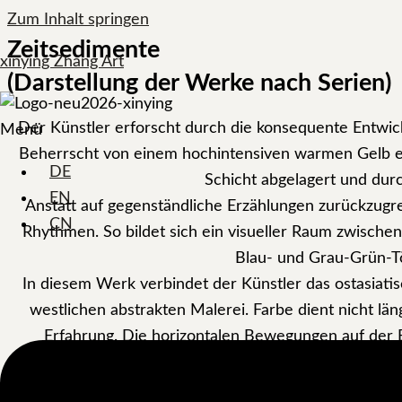
Zum Inhalt springen
Zeitsedimente
xinying Zhang Art
(Darstellung der Werke nach Serien)
Der Künstler erforscht durch die konsequente Entwic
Menü
Beherrscht von einem hochintensiven warmen Gelb ent
DE
Schicht abgelagert und dur
EN
Anstatt auf gegenständliche Erzählungen zurückzugre
CN
Rhythmen. So bildet sich ein visueller Raum zwischen
Blau- und Grau-Grün-Tö
In diesem Werk verbindet der Künstler das ostasiatis
westlichen abstrakten Malerei. Farbe dient nicht lä
Erfahrung. Die horizontalen Bewegungen auf der B
Letztlich verweist das Werk auf einen Zustand innere