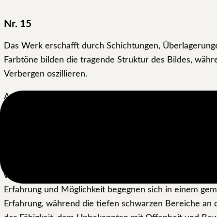
Nr. 15
Das Werk erschafft durch Schichtungen, Überlagerung
Farbtöne bilden die tragende Struktur des Bildes, wäh
Verbergen oszillieren.
Anstelle einer gegenständlichen Erzählung entwickelt 
dokumentieren Prozesse des Aufbaus, der Korrektur und
sichtbaren Blau-, Rosa-, Gelb- und Rottöne dienen nic
Erinnerung.
Zwischen den dunklen Randzonen und den zentralen Farb
visuelle Ordnung des Werkes, sondern verweist zuglei
Erfahrung und Möglichkeit begegnen sich in einem ge
Erfahrung, während die tiefen schwarzen Bereiche an d