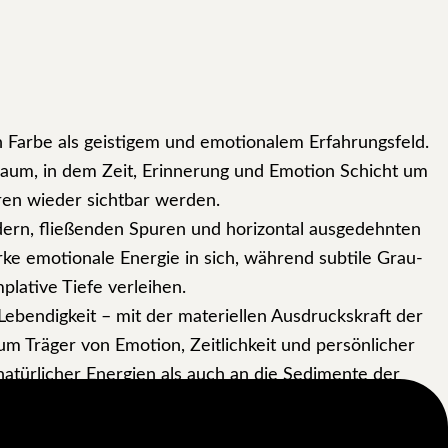
 Farbe als geistigem und emotionalem Erfahrungsfeld.
raum, in dem Zeit, Erinnerung und Emotion Schicht um
ren wieder sichtbar werden.
ldern, fließenden Spuren und horizontal ausgedehnten
rke emotionale Energie in sich, während subtile Grau-
lative Tiefe verleihen.
Lebendigkeit – mit der materiellen Ausdruckskraft der
um Träger von Emotion, Zeitlichkeit und persönlicher
atürlicher Energien als auch an die Sedimente der
nd eine fortwährende Auseinandersetzung mit Existenz,