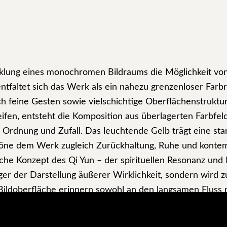
klung eines monochromen Bildraums die Möglichkeit von
faltet sich das Werk als ein nahezu grenzenloser Farb
ch feine Gesten sowie vielschichtige Oberflächenstruktu
ifen, entsteht die Komposition aus überlagerten Farbfe
 Ordnung und Zufall. Das leuchtende Gelb trägt eine sta
ne dem Werk zugleich Zurückhaltung, Ruhe und kontemp
che Konzept des Qi Yun – der spirituellen Resonanz und 
nger der Darstellung äußerer Wirklichkeit, sondern wird z
ildoberfläche erinnern sowohl an den langsamen Fluss n
Erinnerung, die sich im Laufe der Zeit ablagern.
r Kontemplation. Es ist zugleich Ausdruck von Emotion u