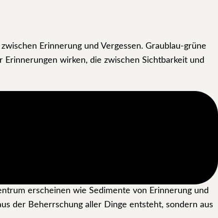
 zwischen Erinnerung und Vergessen. Graublau-grüne
 Erinnerungen wirken, die zwischen Sichtbarkeit und
Die sich kreuzenden und überlagernden Spuren
t selbst auf der Leinwand hinterlassen hat. Die subtil
den zu Trägern von Wahrnehmung, Emotion und
ende räumliche Struktur. Diese definiert nicht nur die
und Unbekanntes, Sichtbares und Verborgenes,
Zentrum erscheinen wie Sedimente von Erinnerung und
us der Beherrschung aller Dinge entsteht, sondern aus