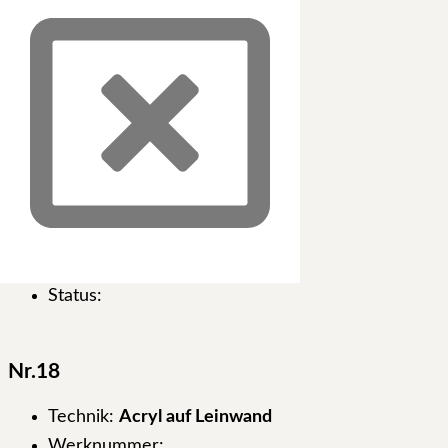
Größe:
120 x 160cm
Jahr:
Status:
Nr.17
Technik:
Acryl auf Leinwand
Werknummer:
Größe:
100 x 140cm
Jahr:
Status:
Nr.18
Technik:
Acryl auf Leinwand
Werknummer: