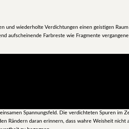
en und wiederholte Verdichtungen einen geistigen Raum
rend aufscheinende Farbreste wie Fragmente vergangener
die Künstlerin einen Zustand zeitlicher Sedimentation. 
 des Überdeckens und erscheinen wie Spuren, die die Zei
ht der Darstellung einer äußeren Realität, sondern wer
schichten entsteht eine präzise und zugleich zurückhalt
ch auf die Grenzen menschlicher Erkenntnis. Bekanntes 
meinsamen Spannungsfeld. Die verdichteten Spuren im 
en Rändern daran erinnern, dass wahre Weisheit nicht a