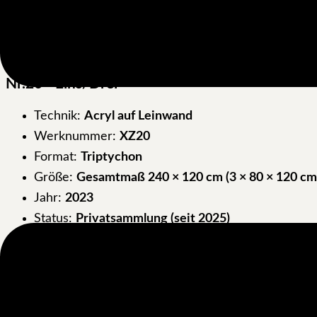
Wahrnehmung und geistiger Freiheit. Zwischen Intensi
Nr.20 - Eins/Drei
Technik:
Acryl auf Leinwand
Werknummer:
XZ20
Format:
Triptychon
Größe:
Gesamtmaß 240 × 120 cm (3 × 80 × 120 cm
Jahr:
2023
Status:
Privatsammlung (seit 2025)
Nr.20 - Zwei/Drei
Technik:
Acryl auf Leinwand