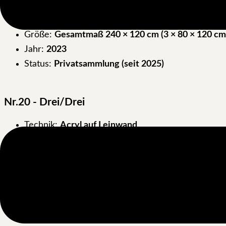
Werknummer:
XZ20
Format:
Triptychon
Größe:
Gesamtmaß 240 × 120 cm (3 × 80 × 120 cm
Jahr:
2023
Status:
Privatsammlung (seit 2025)
Nr.20 - Drei/Drei
Technik:
Acryl auf Leinwand
Werknummer:
XZ20
Format:
Triptychon
Größe:
Gesamtmaß 240 × 120 cm (3 × 80 × 120 cm
Jahr:
2023
Status:
Privatsammlung (seit 2025)