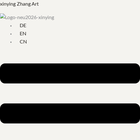
跳
菜
搜
xinying Zhang Art
至
单
索：
内
DE
容
EN
CN