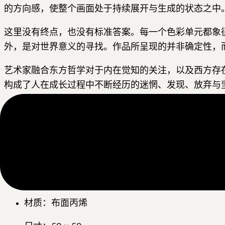
的方向感，使整个画面处于持续展开与生成的状态之中
这里没有终点，也没有标准答案。每一个色彩单元都象
外，是对世界意义的寻找。作品所呈现的并非确定性，
艺术家融合东方哲学对于内在觉知的关注，以及西方存
构成了人在成长过程中不断经历的迷惘、发现、放弃与
《在路上》所强调的不是方向，而是行动；不是结果，
作品名称：《在路上》
所属系列：心域
作品编号：XZ09
材质：布面丙烯