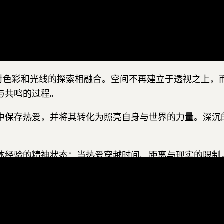
命、热爱与精神能量的视觉表达。艺术家以辽阔的蓝色空
意识的载体。
、山脉与远方的轮廓并不指向具体地点，而更像是记忆、
世界，而更像是一种由内而外生成的精神力量，在沉静与
画对色彩和光线的探索相融合。空间不再建立于透视之上，
与共鸣的过程。
中保存热爱，并将其转化为照亮自身与世界的力量。深沉
体经验的精神状态：当热爱穿越时间、距离与现实的限制