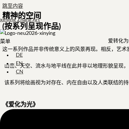
跳至内容
精神的空间
xinying Zhang Art
(按系列呈现作品)
爱转化为
菜单
这一系列作品并非传统意义上的风景再现。相反，艺术
DE
EN
山峦、天空、流水与地平线在此并非以地理形貌呈现，
CN
该系列将绘画视为对存在、内在自由以及人类联结的持
《爱化为光》
热爱化为光，并在广阔的生命经验之中持续照亮前行的