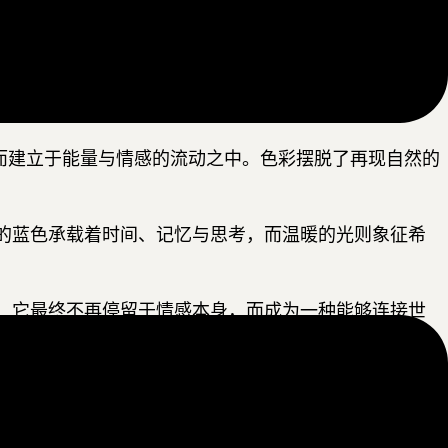
间与充满光感的天际线构建出一个介于现实与心象之间
感知与生命经验在内心深处留下的回响。与之形成对照
辽阔之中持续扩散。
而建立于能量与情感的流动之中。色彩摆脱了再现自然的
的蓝色承载着时间、记忆与思考，而温暖的光则象征希
，它最终不再停留于情感本身，而成为一种能够连接世