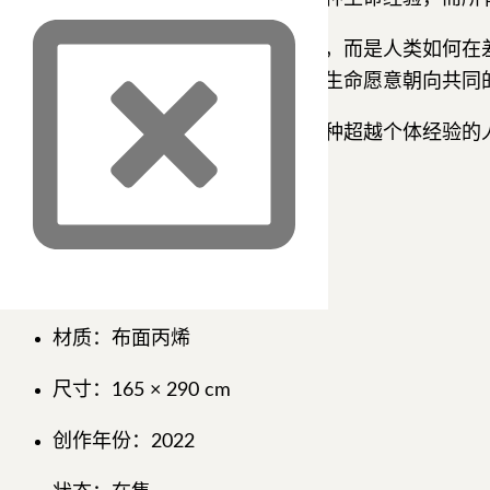
作品所关注的并非抽象意义上的群体，而是人类如何在
题，个体的力量或许有限，但当无数生命愿意朝向共同
《人类命运共同体》最终呈现的是一种超越个体经验的
作品名称：《人类命运共同体》
所属系列：心域
作品编号：XZ09-1
材质：布面丙烯
尺寸：165 × 290 cm
创作年份：2022