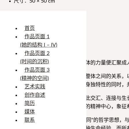
尺寸：50 × 50 cm
创作年份：2019
状态：在售
首页
作品页面 1
(她的结构 I – IV)
《人类命运共同体》
作品页面 2
(时间的沉积)
当不同的生命朝向共同的光前行，个体的力量便汇聚成
作品页面 3
《人类命运共同体》探讨的是个体与整体之间的关系，
(精神的空间)
场域，使每一个独立的存在在保持自身独特性的同时，
艺术实践
创作自述
画面中，无数色彩丰富的生命形态彼此交汇、连接与生
简历
方逐渐扩展的光明空间成为整个作品的精神中心，象征
媒体
艺术家将东方关于“天下一家”“和而不同”的哲学思想
联系
来的精神语言。每一种颜色都代表一种生命经验，而所