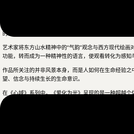
《爱化为光》并非对自然景观的再现，而是一种关于生
的精神场域，使自然意象超越其物质属性，成为情感与
画面中，深邃而层叠的蓝色构成广阔的空间维度。湖泊
的，是天际间逐渐升起的金黄色光芒。光并非来自外部
艺术家将东方山水精神中的“气韵”观念与西方现代绘
功能，转而成为一种精神性的语言，使观看转化为感知
作品所关注的并非风景本身，而是人如何在生命经验之
望、信念与持续生长的生命意识。
在《心域》系列中，《爱化为光》呈现的是一种超越个
界、照亮生命的光。
作品名称：爱化为光
所属系列：心域