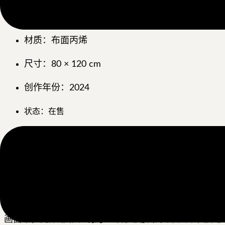
作品编号：XZ12
材质：布面丙烯
尺寸：80 × 120 cm
创作年份：2024
状态：在售
《在路上》
真正的方向，不在远方，而在不断寻找中逐渐生成。
《在路上》探讨的并非抵达，而是寻找本身。
画面中，无数色彩斑斓的生命形态散布于开放而未被定