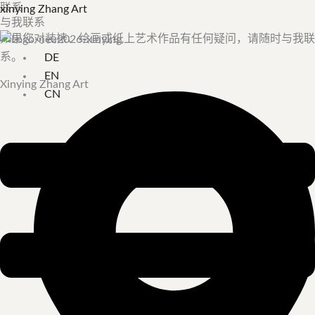
联系
跳
菜
xinying Zhang Art
与我联系
至
单
如果您对装裱、绘画或纸上艺术作品有任何疑问，请随时与我联
内
系。
DE
容
EN
Xinying Zhang Art
CN